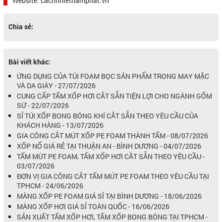
Website: cachnhietnamphat.vn
Chia sẻ:
Bài viết khác:
ỨNG DỤNG CỦA TÚI FOAM BỌC SẢN PHẨM TRONG MAY MẶC
VÀ DA GIÀY - 27/07/2026
CUNG CẤP TẤM XỐP HƠI CẮT SẴN TIỆN LỢI CHO NGÀNH GỐM
SỨ - 22/07/2026
SỈ TÚI XỐP BONG BÓNG KHÍ CẮT SẴN THEO YÊU CẦU CỦA
KHÁCH HÀNG - 13/07/2026
GIA CÔNG CẮT MÚT XỐP PE FOAM THÀNH TẤM - 08/07/2026
XỐP NỔ GIÁ RẺ TẠI THUẬN AN - BÌNH DƯƠNG - 04/07/2026
TẤM MÚT PE FOAM, TẤM XỐP HƠI CẮT SẴN THEO YÊU CẦU -
03/07/2026
ĐƠN VỊ GIA CÔNG CẮT TẤM MÚT PE FOAM THEO YÊU CẦU TẠI
TPHCM - 24/06/2026
MÀNG XỐP PE FOAM GIÁ SỈ TẠI BÌNH DƯƠNG - 18/06/2026
MÀNG XỐP HƠI GIÁ SỈ TOÀN QUỐC - 16/06/2026
SẢN XUẤT TẤM XỐP HƠI, TẤM XỐP BONG BÓNG TẠI TPHCM -