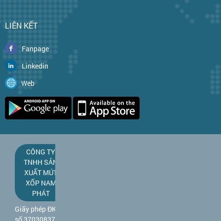
LIÊN KẾT
Fanpage
Linkedin
Web
CÔNG TY
TNHH SẢN
XUẤT MÚT
XỐP NAM
PHÁT
Giấy phép ĐKKD
số 3703083781