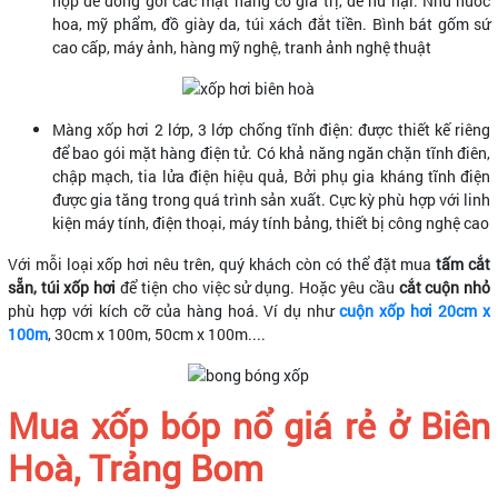
hợp để đóng gói các mặt hàng có giá trị, dễ hư hại. Như nước
hoa, mỹ phẩm, đồ giày da, túi xách đắt tiền. Bình bát gốm sứ
cao cấp, máy ảnh, hàng mỹ nghệ, tranh ảnh nghệ thuật
Màng xốp hơi 2 lớp, 3 lớp chống tĩnh điện: được thiết kế riêng
để bao gói mặt hàng điện tử. Có khả năng ngăn chặn tĩnh điên,
chập mạch, tia lửa điện hiệu quả, Bởi phụ gia kháng tĩnh điện
được gia tăng trong quá trình sản xuất. Cực kỳ phù hợp với linh
kiện máy tính, điện thoại, máy tính bảng, thiết bị công nghệ cao
Với mỗi loại xốp hơi nêu trên, quý khách còn có thể đặt mua
tấm cắt
sẵn, túi xốp hơi
để tiện cho việc sử dụng. Hoặc yêu cầu
cắt cuộn nhỏ
phù hợp với kích cỡ của hàng hoá. Ví dụ như
cuộn xốp hơi 20cm x
100m
, 30cm x 100m, 50cm x 100m....
Mua xốp bóp nổ giá rẻ ở Biên
Hoà, Trảng Bom