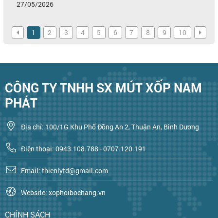
27/05/2026
1
2
3
4
5
6
7
8
9
10
CÔNG TY TNHH SX MÚT XỐP NAM
PHÁT
Địa chỉ: 100/1G Khu Phố Đồng An 2, Thuận An, Bình Dương
Điện thoại: 0943.108.788 - 0707.120.191
Email: thienlytd@gmail.com
Website: xophoibochang.vn
CHÍNH SÁCH