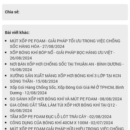
Chia sẻ:
Bài viết khác:
MÚT XỐP PE FOAM - GIẢI PHÁP TỐI ƯU TRONG VIỆC CHỐNG
SỐC HÀNG HÓA - 27/08/2024
XỐP BÓNG KHÍ BÓP NỔ - GIẢI PHÁP BỌC HÀNG ƯU VIỆT -
26/08/2024
NƠI BÁN XỐP HƠI CHỐNG SỐC TẠI THUẬN AN - BÌNH DƯƠNG -
19/08/2024
XƯỞNG SẢN XUẤT MÀNG XỐP HƠI BÓNG KHÍ 3 LỚP TẠI KCN
SÓNG THẦN - 15/08/2024
Xốp Gói Hàng Chống Sốc, Xốp Đóng Gói Giá Rẻ Ở TPHCM, Bình
Dương - 12/08/2024
SO SÁNH XỐP HƠI BÓNG KHÍ VÀ MÚT PE FOAM - 08/08/2024
GIA CÔNG CẮT TẤM, LÀM TÚI XỐP HƠI BÓNG KHÍ TẠI Q12 -
06/08/2024
TẤM XỐP PE FOAM ĐỤC LỖ LÓT TRÁI CÂY - 02/08/2024
CÔNG DỤNG CỦA BÓNG KHÍ 40CM X 100M - 02/07/2024
MÚT XỐP PE FOAM GIẢI PHÁP HỮU HIỆU TRONG VIỆC CHỐNG