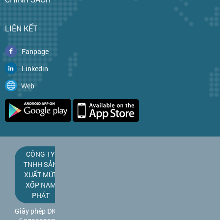
LIÊN KẾT
Fanpage
Linkedin
Web
CÔNG TY
TNHH SẢN
XUẤT MÚT
XỐP NAM
PHÁT
Giấy phép ĐKKD