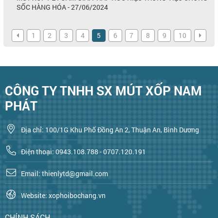
SỐC HÀNG HÓA - 27/06/2024
1
2
3
4
5
6
7
8
9
10
CÔNG TY TNHH SX MÚT XỐP NAM
PHÁT
Địa chỉ: 100/1G Khu Phố Đồng An 2, Thuận An, Bình Dương
Điện thoại: 0943.108.788 - 0707.120.191
Email: thienlytd@gmail.com
Website: xophoibochang.vn
CHÍNH SÁCH