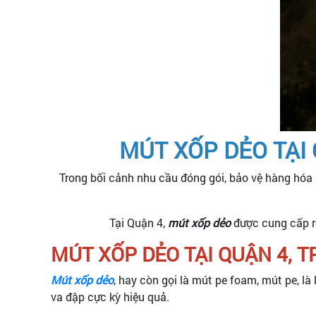
MÚT XỐP DẺO TẠI 
Trong bối cảnh nhu cầu đóng gói, bảo vệ hàng hóa 
Tại Quận 4,
mút xốp dẻo
được cung cấp rộ
MÚT XỐP DẺO TẠI QUẬN 4, 
Mút xốp dẻo
, hay còn gọi là mút pe foam, mút pe, l
va đập cực kỳ hiệu quả.