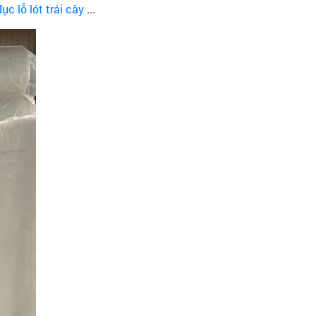
ục lỗ lót trái cây
...