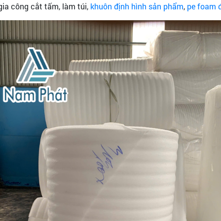
ia công cắt tấm, làm túi,
khuôn định hình sản phẩm
,
pe foam đ