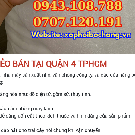
ẺO BÁN TẠI QUẬN 4 TPHCM
, nhà máy sản xuất nhỏ, văn phòng công ty, và các cửa hàng bu
g:
g hóa như: đồ điện tử, gốm sứ, thủy tinh...
 cách âm phòng máy lạnh.
, dễ dàng uốn cắt theo kích thước và hình dáng của sản phẩm
g dập nát cho trái cây nói chung khi vận chuyển.