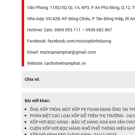
Văn Phòng: 1183/3D, QL 1A, KP3, P. An Phú Đông, Q.12,
Nhà máy: 05/42B, KP. Đông Chiêu, P. Tân Đông Hiệp, Dĩ A
Hotline/ Zalo: 0909.953.111 – 0938.682.867
Facebook: facebook.com/mutxopbinhduong
Email: mutxopnamphat@gmail.com
Website: cachnhietnamphat.vn
Chia sẻ:
Bài viết khác:
ỐNG XỐP TRÒN, MÚT XỐP PE FOAM DẠNG ỐNG TẠI TP
PHÂN BIỆT CÁC LOẠI XỐP NỔ TRÊN THỊ TRƯỜNG - 24/
XỐP HƠI BỌC HÀNG - BẢO VỆ HÀNG HOÁ KHI VẬN CHU
CUỘN XỐP HƠI BỌC HÀNG KHỔ PHỔ THÔNG HIỆN NAY -
XỐP MÔ HÌNH KẸO GIÁNG SINH - 04/11/2024