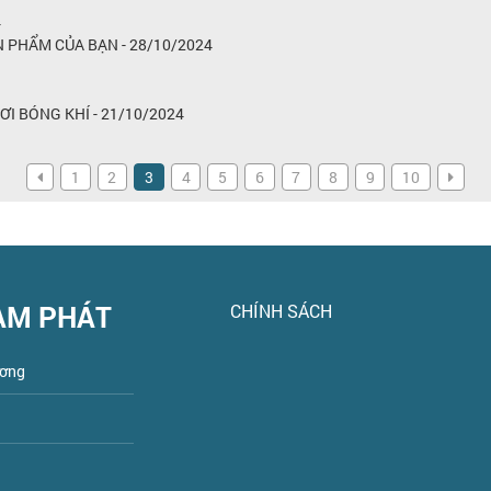
4
N PHẨM CỦA BẠN - 28/10/2024
 BÓNG KHÍ - 21/10/2024
1
2
3
4
5
6
7
8
9
10
AM PHÁT
CHÍNH SÁCH
ương