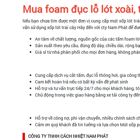
Mua foam đục lỗ lót xoài,
Nếu bạn chưa tìm được một đơn vị cung cấp mút xốp lót trái
vấn sử dụng xốp lót trái cây Hãy đến với cty Nam Phát để đ
An tâm về chất lượng, nguồn gốc của các tấm foam lót
Sản xuất theo yêu cầu, đúng độ dày, chiều dài, rộng b
Giá sỉ từ nhà phân phối cho mọi đơn hàng, không phân
Cung cấp dịch vụ cắt tấm, đục lỗ thông hơi, gia côn
Cam kết hoàn trả nếu có bất kỳ vấn đề phát sinh
Hỗ trợ và tư vấn trực tiếp 24/7 cho mọi khách hàng, t
Chủ động trong việc giao hàng bằng xe tải công ty đế
Hỗ trợ về công nợ, phí vận chuyển, nhiều chính sách 
Cảm ơn quý khách đã tin tưởng và lựa chọn Mút xốp pe
CÔNG TY TNHH CÁCH NHIỆT NAM PHÁT