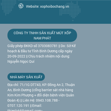
Website: xophoibochang.vn
CÔNG TY TNHH SẢN XUẤT MÚT XỐP
NAM PHÁT
Giấy phép ĐKKD số 3703083781 || Do: Sở Kế
hoạch & Đầu tư Tỉnh Bình Dương cấp ngày
20-09-2022 || Chịu trách nhiệm nội dung:
Nguyễn Ngọc Quí
NHÀ MÁY SẢN XUẤT
Địa chỉ: 71/1G DT743, KP. Đồng An 2, Thuận
An, Bình Dương (cổng barrier sát nhà hàng
Kim Kim Phượng + đối diện bệnh viện Quân
Đoàn 4) || Liên Hệ: 0943.108.788 -
0707.120.191 || Email:
thienlytd@gmail.com>