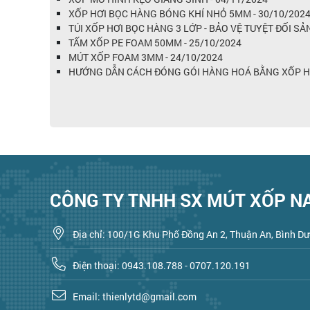
XỐP HƠI BỌC HÀNG BÓNG KHÍ NHỎ 5MM - 30/10/202
TÚI XỐP HƠI BỌC HÀNG 3 LỚP - BẢO VỆ TUYỆT ĐỐI SẢ
TẤM XỐP PE FOAM 50MM - 25/10/2024
MÚT XỐP FOAM 3MM - 24/10/2024
HƯỚNG DẪN CÁCH ĐÓNG GÓI HÀNG HOÁ BẰNG XỐP HƠI
CÔNG TY TNHH SX MÚT XỐP N
Địa chỉ: 100/1G Khu Phố Đồng An 2, Thuận An, Bình D
Điện thoại: 0943.108.788 - 0707.120.191
Email: thienlytd@gmail.com