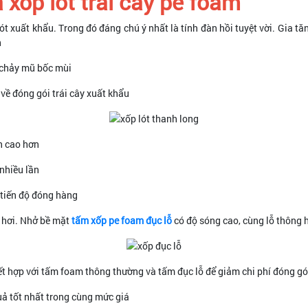
xốp lót trái cây pe foam
ót xuất khẩu. Trong đó đáng chú ý nhất là tính đàn hồi tuyệt vời. Gia tăn
n
 chảy mũ bốc mùi
về đóng gói trái cây xuất khẩu
ận cao hơn
nhiều lần
 tiến độ đóng hàng
m hơi. Nhở bề mặt
tấm xốp pe foam đục lỗ
có độ sóng cao, cùng lỗ thông 
t hợp với tấm foam thông thường và tấm đục lỗ để giảm chi phí đóng gó
uả tốt nhất trong cùng mức giá