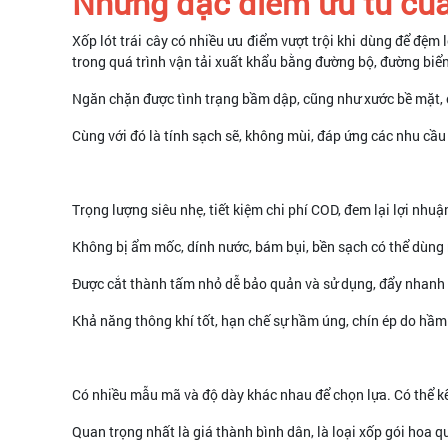
Những đặc điểm ưu tú của 
Xốp lót trái cây có nhiều ưu điểm vượt trội khi dùng để đệm l
trong quá trình vận tải xuất khẩu bằng đường bộ, đường biể
Ngăn chặn được tình trạng bầm dập, cũng như xước bề mặt,
Cùng với đó là tính sạch sẽ, không mùi, đáp ứng các nhu cầu 
Trọng lượng siêu nhẹ, tiết kiệm chi phí COD, đem lại lợi nhu
Không bị ẩm mốc, dính nước, bám bụi, bền sạch có thể dùng 
Được cắt thành tấm nhỏ dễ bảo quản và sử dụng, đẩy nhanh
Khả năng thông khí tốt, hạn chế sự hầm úng, chín ép do hầ
Có nhiều mẫu mã và độ dày khác nhau để chọn lựa. Có thể kế
Quan trọng nhất là giá thành bình dân, là loại xốp gói hoa q