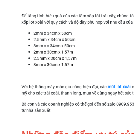
Để tăng tính hiệu quả của các tấm xốp lót trái cây, chúng 
xốp lót xoài với quy cách và độ dày phù hợp với nhu cầu của
2mm x 34cm x 50cm
2.5mm x 34cm x 50cm
3mm x x 34cm x 50cm
2mm x 30cm x 1,57m
2.5mm x 30cm x 1,57m
3mm x 30cm x 1,57m
Với hệ thống máy móc gia công hiện đại, các
mút lót xoài
c
mỹ cho các trái xoài, thanh long, mua về dùng ngay hết sức t
Bà con và các doanh nghiệp có thể gọi đến số zalo 0909.953.
từ nhà sản xuất