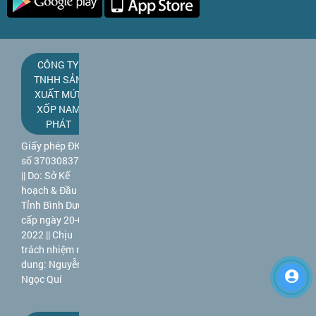
CÔNG TY
TNHH SẢN
XUẤT MÚT
XỐP NAM
PHÁT
Giấy phép ĐKKD
số 3703083781
|| Do: Sở Kế
hoạch & Đầu tư
Tỉnh Bình Dương
cấp ngày 20-09-
2022 || Chịu
trách nhiệm nội
dung: Nguyễn
Ngọc Quí