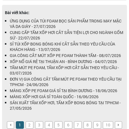
Bài viết khác:
ỨNG DỤNG CỦA TÚI FOAM BỌC SẢN PHẨM TRONG MAY MẶC
VÀ DA GIÀY - 27/07/2026
CUNG CẤP TẤM XỐP HƠI CẮT SẴN TIỆN LỢI CHO NGÀNH GỐM
SỨ - 22/07/2026
SỈ TÚI XỐP BONG BÓNG KHÍ CẮT SẴN THEO YÊU CẦU CỦA
KHÁCH HÀNG - 13/07/2026
GIA CÔNG CẮT MÚT XỐP PE FOAM THÀNH TẤM - 08/07/2026
XỐP NỔ GIÁ RẺ TẠI THUẬN AN - BÌNH DƯƠNG - 04/07/2026
TẤM MÚT PE FOAM, TẤM XỐP HƠI CẮT SẴN THEO YÊU CẦU -
03/07/2026
ĐƠN VỊ GIA CÔNG CẮT TẤM MÚT PE FOAM THEO YÊU CẦU TẠI
TPHCM - 24/06/2026
MÀNG XỐP PE FOAM GIÁ SỈ TẠI BÌNH DƯƠNG - 18/06/2026
MÀNG XỐP HƠI GIÁ SỈ TOÀN QUỐC - 16/06/2026
SẢN XUẤT TẤM XỐP HƠI, TẤM XỐP BONG BÓNG TẠI TPHCM -
27/05/2026
1
2
3
4
5
6
7
8
9
10