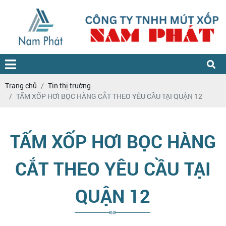
Trang chủ
Tin thị trường
TẤM XỐP HƠI BỌC HÀNG CẮT THEO YÊU CẦU TẠI QUẬN 12
TẤM XỐP HƠI BỌC HÀNG
CẮT THEO YÊU CẦU TẠI
QUẬN 12