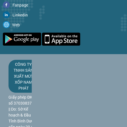
Fanpage
Linkedin
Web
CÔNG TY
TNHH SẢN
XUẤT MÚT
XỐP NAM
PHÁT
Giấy phép ĐKKD
số 3703083781
|| Do: Sở Kế
hoạch & Đầu tư
Tỉnh Bình Dương
cấp ngày 20-09-