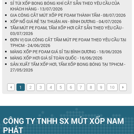
SỈ TÚI XỐP BONG BÓNG KHÍ CẮT SẴN THEO YÊU CẦU CỦA
KHÁCH HÀNG - 13/07/2026
GIA CÔNG CẮT MÚT XỐP PE FOAM THÀNH TẤM - 08/07/2026
XỐP NỔ GIÁ RẺ TẠI THUẬN AN - BÌNH DƯƠNG - 04/07/2026
TẤM MÚT PE FOAM, TẤM XỐP HƠI CẮT SẴN THEO YÊU CẦU -
03/07/2026
ĐƠN VỊ GIA CÔNG CẮT TẤM MÚT PE FOAM THEO YÊU CẦU TẠI
TPHCM - 24/06/2026
MÀNG XỐP PE FOAM GIÁ SỈ TẠI BÌNH DƯƠNG - 18/06/2026
MÀNG XỐP HƠI GIÁ SỈ TOÀN QUỐC - 16/06/2026
SẢN XUẤT TẤM XỐP HƠI, TẤM XỐP BONG BÓNG TẠI TPHCM -
27/05/2026
1
2
3
4
5
6
7
8
9
10
CÔNG TY TNHH SX MÚT XỐP NAM
PHÁT