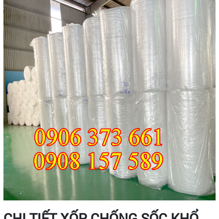
CHI TIẾT XỐP CHỐNG SỐC KHỔ