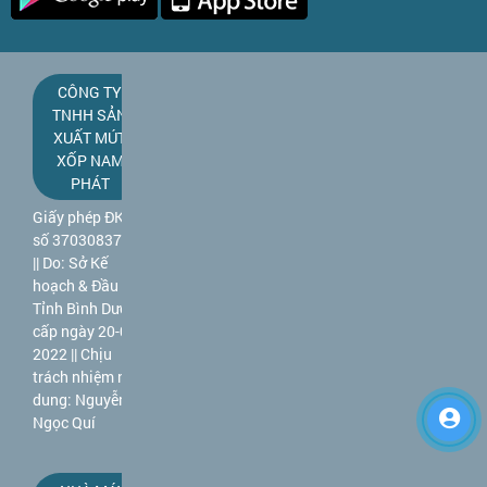
CÔNG TY
TNHH SẢN
XUẤT MÚT
XỐP NAM
PHÁT
Giấy phép ĐKKD
số 3703083781
|| Do: Sở Kế
hoạch & Đầu tư
Tỉnh Bình Dương
cấp ngày 20-09-
2022 || Chịu
trách nhiệm nội
dung: Nguyễn
Ngọc Quí