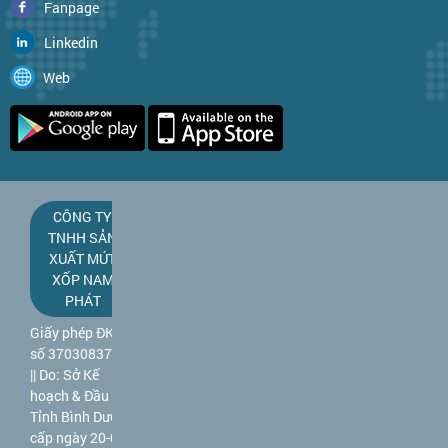
Fanpage
Linkedin
Web
CÔNG TY
TNHH SẢN
XUẤT MÚT
XỐP NAM
PHÁT
Giấy phép ĐKKD
số 3703083781
|| Do: Sở Kế
hoạch & Đầu tư
Tỉnh Bình Dương
cấp ngày 20-09-