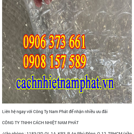
Liên hệ ngay với Công Ty Nam Phát để nhận nhiều ưu đãi
CÔNG TY TNHH CÁCH NHIỆT NAM PHÁT
-Văn phòng : 1183/3D, QL 1A, KP3, P. An Phú Đông, Q.12, TPHCM (gần