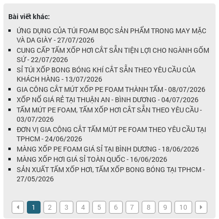
Bài viết khác:
ỨNG DỤNG CỦA TÚI FOAM BỌC SẢN PHẨM TRONG MAY MẶC
VÀ DA GIÀY - 27/07/2026
CUNG CẤP TẤM XỐP HƠI CẮT SẴN TIỆN LỢI CHO NGÀNH GỐM
SỨ - 22/07/2026
SỈ TÚI XỐP BONG BÓNG KHÍ CẮT SẴN THEO YÊU CẦU CỦA
KHÁCH HÀNG - 13/07/2026
GIA CÔNG CẮT MÚT XỐP PE FOAM THÀNH TẤM - 08/07/2026
XỐP NỔ GIÁ RẺ TẠI THUẬN AN - BÌNH DƯƠNG - 04/07/2026
TẤM MÚT PE FOAM, TẤM XỐP HƠI CẮT SẴN THEO YÊU CẦU -
03/07/2026
ĐƠN VỊ GIA CÔNG CẮT TẤM MÚT PE FOAM THEO YÊU CẦU TẠI
TPHCM - 24/06/2026
MÀNG XỐP PE FOAM GIÁ SỈ TẠI BÌNH DƯƠNG - 18/06/2026
MÀNG XỐP HƠI GIÁ SỈ TOÀN QUỐC - 16/06/2026
SẢN XUẤT TẤM XỐP HƠI, TẤM XỐP BONG BÓNG TẠI TPHCM -
27/05/2026
1
2
3
4
5
6
7
8
9
10