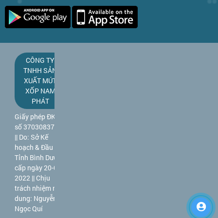
CÔNG TY
TNHH SẢN
XUẤT MÚT
XỐP NAM
PHÁT
Giấy phép ĐKKD
số 3703083781
|| Do: Sở Kế
hoạch & Đầu tư
Tỉnh Bình Dương
cấp ngày 20-09-
2022 || Chịu
trách nhiệm nội
dung: Nguyễn
Ngọc Quí