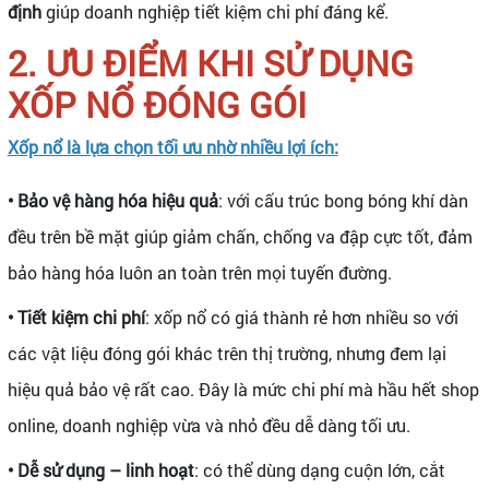
định
giúp doanh nghiệp tiết kiệm chi phí đáng kể.
2. ƯU ĐIỂM KHI SỬ DỤNG
XỐP NỔ ĐÓNG GÓI
Xốp nổ là lựa chọn tối ưu nhờ nhiều lợi ích:
• Bảo vệ hàng hóa hiệu quả
: với cấu trúc bong bóng khí dàn
đều trên bề mặt giúp giảm chấn, chống va đập cực tốt, đảm
bảo hàng hóa luôn an toàn trên mọi tuyến đường.
• Tiết kiệm chi phí
: xốp nổ có giá thành rẻ hơn nhiều so với
các vật liệu đóng gói khác trên thị trường, nhưng đem lại
hiệu quả bảo vệ rất cao. Đây là mức chi phí mà hầu hết shop
online, doanh nghiệp vừa và nhỏ đều dễ dàng tối ưu.
• Dễ sử dụng – linh hoạt
: có thể dùng dạng cuộn lớn, cắt