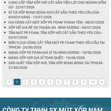
CUNG CẤP TẤM XỐP HƠI CẮT SẴN TIỆN LỢI CHO NGÀNH GỐM
SỨ - 22/07/2026
SỈ TÚI XỐP BONG BÓNG KHÍ CẮT SẴN THEO YÊU CẦU CỦA
KHÁCH HÀNG - 13/07/2026
GIA CÔNG CẮT MÚT XỐP PE FOAM THÀNH TẤM - 08/07/2026
XỐP NỔ GIÁ RẺ TẠI THUẬN AN - BÌNH DƯƠNG - 04/07/2026
TẤM MÚT PE FOAM, TẤM XỐP HƠI CẮT SẴN THEO YÊU CẦU -
03/07/2026
ĐƠN VỊ GIA CÔNG CẮT TẤM MÚT PE FOAM THEO YÊU CẦU TẠI
TPHCM - 24/06/2026
MÀNG XỐP PE FOAM GIÁ SỈ TẠI BÌNH DƯƠNG - 18/06/2026
MÀNG XỐP HƠI GIÁ SỈ TOÀN QUỐC - 16/06/2026
SẢN XUẤT TẤM XỐP HƠI, TẤM XỐP BONG BÓNG TẠI TPHCM -
27/05/2026
1
2
3
4
5
6
7
8
9
10
CÔNG TY TNHH SX MÚT XỐP NAM