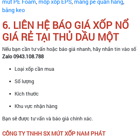
mút PE Foam
,
mốp xốp EPS
,
màng pe quấn hàng
,
băng keo
6. LIÊN HỆ BÁO GIÁ XỐP NỔ
GIÁ RẺ TẠI THỦ DẦU MỘT
Nếu bạn cần tư vấn hoặc báo giá nhanh, hãy nhắn tin vào số
Zalo 0943.108.788
Loại xốp cần mua
Số lượng
Kích thước
Khu vực nhận hàng
Bạn sẽ được tư vấn và báo giá chính xác.​​​​​​​
CÔNG TY TNHH SX MÚT XỐP NAM PHÁT