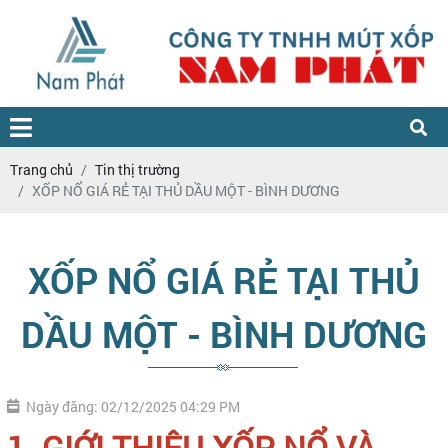
Trang chủ
Tin thị trường
XỐP NỔ GIÁ RẺ TẠI THỦ DẦU MỘT - BÌNH DƯƠNG
XỐP NỔ GIÁ RẺ TẠI THỦ
DẦU MỘT - BÌNH DƯƠNG
Ngày đăng: 02/12/2025 04:29 PM
1. GIỚI THIỆU XỐP NỔ VÀ