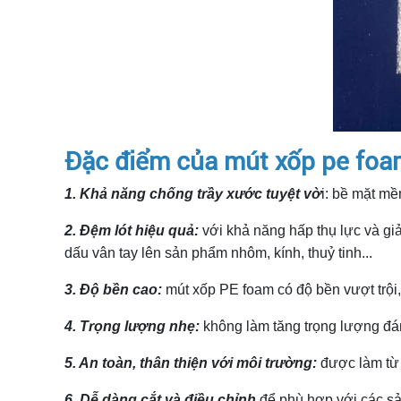
Đặc điểm của mút xốp pe foa
1. Khả năng chống trầy xước tuyệt vờ
i: b
ề mặt mềm
2. Đệm lót hiệu quả:
với khả năng hấp thụ lực và giả
dấu vân tay lên sản phẩm nhôm, kính, thuỷ tinh...
3. Độ bền cao:
mút xốp PE foam có độ bền vượt trội, 
4. Trọng lượng nhẹ:
không làm tăng trọng lượng đán
5. An toàn, thân thiện với môi trường:
được làm từ 
6. Dễ dàng cắt và điều chỉnh
để phù hợp với các sả