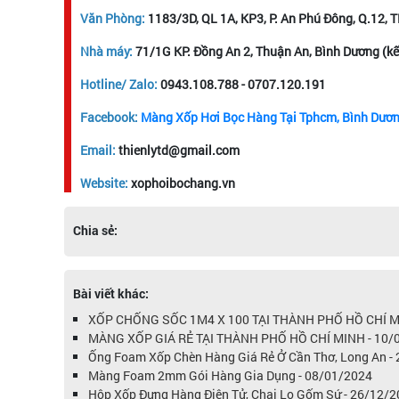
Văn Phòng:
1183/3D, QL 1A, KP3, P. An Phú Đông, Q.12,
Nhà máy:
71/1G KP. Đồng An 2, Thuận An, Bình Dương (k
Hotline/ Zalo:
0943.108.788 - 0707.120.191
Facebook:
Màng Xốp Hơi Bọc Hàng Tại Tphcm, Bình Dươ
Email:
thienlytd@gmail.com
Website:
xophoibochang.vn
Chia sẻ:
Bài viết khác:
XỐP CHỐNG SỐC 1M4 X 100 TẠI THÀNH PHỐ HỒ CHÍ MI
MÀNG XỐP GIÁ RẺ TẠI THÀNH PHỐ HỒ CHÍ MINH - 10/
Ống Foam Xốp Chèn Hàng Giá Rẻ Ở Cần Thơ, Long An -
Màng Foam 2mm Gói Hàng Gia Dụng - 08/01/2024
Hộp Xốp Đựng Hàng Điện Tử, Chai Lọ Gốm Sứ - 26/12/