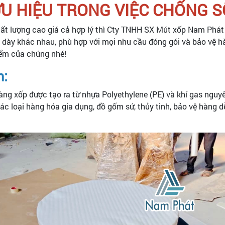
ỮU HIỆU TRONG VIỆC CHỐNG 
t lượng cao giá cả hợp lý thì Cty TNHH SX Mút xốp Nam Phát 
ộ dày khác nhau, phù hợp với mọi nhu cầu đóng gói và bảo vệ 
iểm của chúng nhé!
m:
àng xốp được tạo ra từ nhựa Polyethylene (PE) và khí gas ngu
ác loại hàng hóa gia dụng, đồ gốm sứ, thủy tinh, bảo vệ hàng d