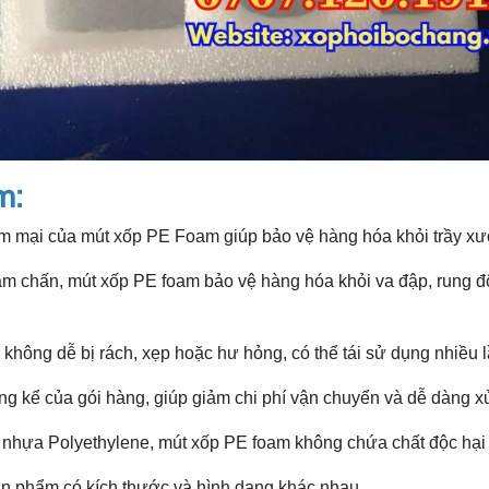
m:
 mại của mút xốp PE Foam giúp bảo vệ hàng hóa khỏi trầy xước
m chấn, mút xốp PE foam bảo vệ hàng hóa khỏi va đập, rung độn
không dễ bị rách, xẹp hoặc hư hỏng, có thể tái sử dụng nhiều lần
g kể của gói hàng, giúp giảm chi phí vận chuyển và dễ dàng xử
nhựa Polyethylene, mút xốp PE foam không chứa chất độc hại và
n phẩm có kích thước và hình dạng khác nhau.